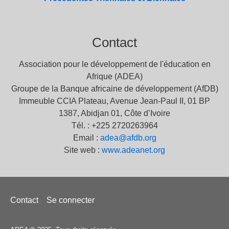
Contact
Association pour le développement de l'éducation en
Afrique (ADEA)
Groupe de la Banque africaine de développement (AfDB)
Immeuble CCIA Plateau, Avenue Jean-Paul II, 01 BP
1387, Abidjan 01, Côte d’Ivoire
Tél. : +225 2720263964
Email :
adea@afdb.org
Site web :
www.adeanet.org
Menu
Contact
Se connecter
Pied
de