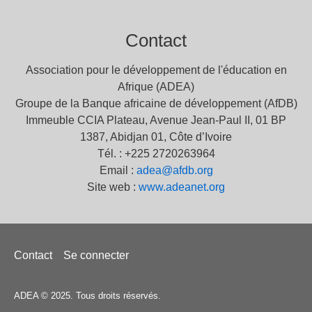
Contact
Association pour le développement de l'éducation en
Afrique (ADEA)
Groupe de la Banque africaine de développement (AfDB)
Immeuble CCIA Plateau, Avenue Jean-Paul II, 01 BP
1387, Abidjan 01, Côte d’Ivoire
Tél. : +225 2720263964
Email :
adea@afdb.org
Site web :
www.adeanet.org
Menu
Contact
Se connecter
Pied
de
ADEA © 2025. Tous droits réservés.
page